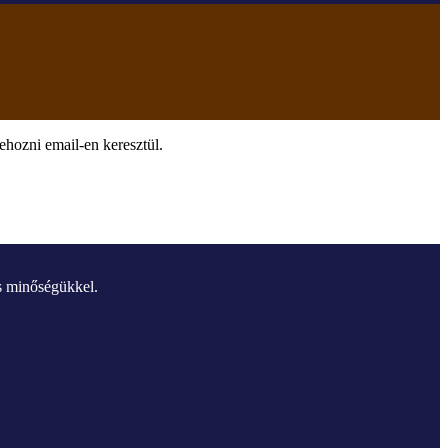
rehozni email-en keresztül.
és minőségükkel.