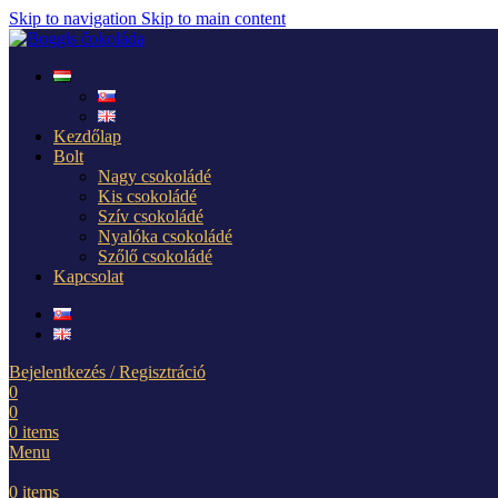
Skip to navigation
Skip to main content
Kezdőlap
Bolt
Nagy csokoládé
Kis csokoládé
Szív csokoládé
Nyalóka csokoládé
Szőlő csokoládé
Kapcsolat
Bejelentkezés / Regisztráció
0
0
0
items
Menu
0
items