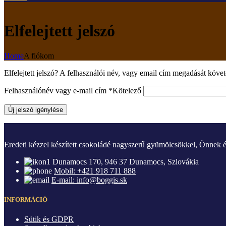
Elfelejtett jelszó
Home
A fiókom
Elfelejtett jelszó? A felhasználói név, vagy email cím megadását követ
Felhasználónév vagy e-mail cím
*
Kötelező
Új jelszó igénylése
Eredeti kézzel készített csokoládé nagyszerű gyümölcsökkel, Önnek é
Dunamocs 170, 946 37 Dunamocs, Szlovákia
Mobil: +421 918 711 888
E-mail: info@boggis.sk
INFORMÁCIÓ
Sütik és GDPR