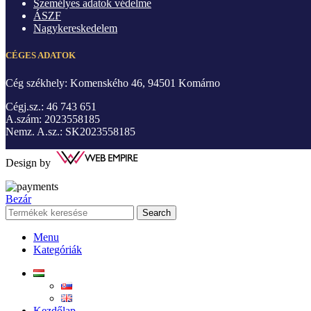
Személyes adatok védelme
ÁSZF
Nagykereskedelem
CÉGES ADATOK
Cég székhely: Komenského 46, 94501 Komárno
Cégj.sz.: 46 743 651
A.szám: 2023558185
Nemz. A.sz.: SK2023558185
Design by
Bezár
Search
Menu
Kategóriák
Kezdőlap