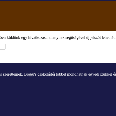
ően küldünk egy hivatkozást, amelynek segítségével új jelszót lehet lét
s szeretteinek. Boggi's csokoládéi többet mondhatnak egyedi ízükkel 