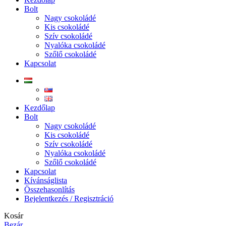
Bolt
Nagy csokoládé
Kis csokoládé
Szív csokoládé
Nyalóka csokoládé
Szőlő csokoládé
Kapcsolat
Kezdőlap
Bolt
Nagy csokoládé
Kis csokoládé
Szív csokoládé
Nyalóka csokoládé
Szőlő csokoládé
Kapcsolat
Kívánságlista
Összehasonlítás
Bejelentkezés / Regisztráció
Kosár
Bezár