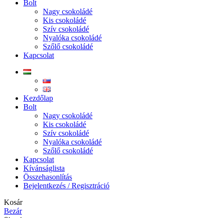
Bolt
Nagy csokoládé
Kis csokoládé
Szív csokoládé
Nyalóka csokoládé
Szőlő csokoládé
Kapcsolat
Kezdőlap
Bolt
Nagy csokoládé
Kis csokoládé
Szív csokoládé
Nyalóka csokoládé
Szőlő csokoládé
Kapcsolat
Kívánságlista
Összehasonlítás
Bejelentkezés / Regisztráció
Kosár
Bezár