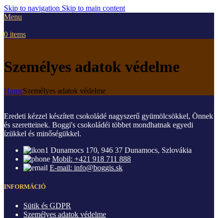
Skip to navigation
Skip to main content
Menu
0
items
Személyes adatok védelme
Home
Személyes adatok védelme
Eredeti kézzel készített csokoládé nagyszerű gyümölcsökkel, Önnek
és szeretteinek. Boggi's csokoládéi többet mondhatnak egyedi
ízükkel és minőségükkel.
Dunamocs 170, 946 37 Dunamocs, Szlovákia
Mobil: +421 918 711 888
E-mail: info@boggis.sk
INFORMÁCIÓ
Sütik és GDPR
Személyes adatok védelme