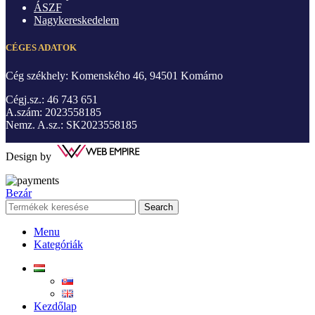
ÁSZF
Nagykereskedelem
CÉGES ADATOK
Cég székhely: Komenského 46, 94501 Komárno
Cégj.sz.: 46 743 651
A.szám: 2023558185
Nemz. A.sz.: SK2023558185
Design by
Bezár
Search
Menu
Kategóriák
Kezdőlap