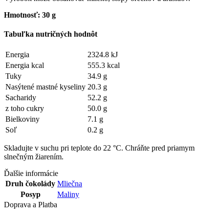
Hmotnosť: 30 g
Tabuľka nutričných hodnôt
Energia
2324.8 kJ
Energia kcal
555.3 kcal
Tuky
34.9 g
Nasýtené mastné kyseliny
20.3 g
Sacharidy
52.2 g
z toho cukry
50.0 g
Bielkoviny
7.1 g
Soľ
0.2 g
Skladujte v suchu pri teplote do 22 °C. Chráňte pred priamym
slnečným žiarením.
Ďalšie informácie
Druh čokolády
Mliečna
Posyp
Maliny
Doprava a Platba