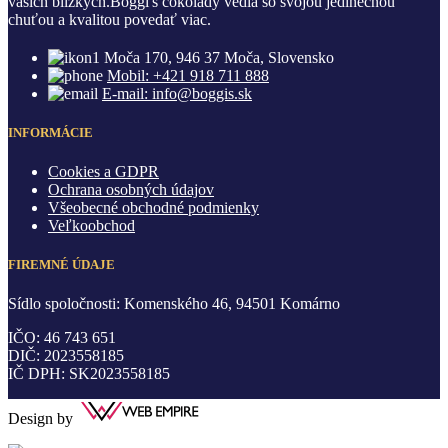
vašich blízkych.Boggi's čokolády vedia so svojou jedinečnou
chuťou a kvalitou povedať viac.
Moča 170, 946 37 Moča, Slovensko
Mobil: +421 918 711 888
E-mail: info@boggis.sk
INFORMÁCIE
Cookies a GDPR
Ochrana osobných údajov
Všeobecné obchodné podmienky
Veľkoobchod
FIREMNÉ ÚDAJE
Sídlo spoločnosti: Komenského 46, 94501 Komárno
IČO: 46 743 651
DIČ: 2023558185
IČ DPH: SK2023558185
Design by