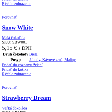
Rýchle zobrazenie
Porovnať
Snow White
Malá čokoláda
SKU:
SBW001
5,15
€
s DPH
Druh čokolády
Biela
Posyp
Jahody
,
Kávové zrná
,
Maliny
Pridať do zoznamu želaní
Pridať do košíka
Rýchle zobrazenie
Porovnať
Strawberry Dream
Veľká čokoláda