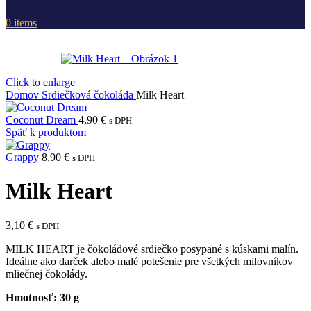
0
items
Click to enlarge
Domov
Srdiečková čokoláda
Milk Heart
Coconut Dream
4,90
€
s DPH
Späť k produktom
Grappy
8,90
€
s DPH
Milk Heart
3,10
€
s DPH
MILK HEART je čokoládové srdiečko posypané s kúskami malín.
Ideálne ako darček alebo malé potešenie pre všetkých milovníkov
mliečnej čokolády.
Hmotnosť: 30 g