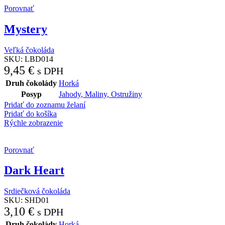
Porovnať
Mystery
Veľká čokoláda
SKU:
LBD014
9,45
€
s DPH
Druh čokolády
Horká
Posyp
Jahody
,
Maliny
,
Ostružiny
Pridať do zoznamu želaní
Pridať do košíka
Rýchle zobrazenie
Porovnať
Dark Heart
Srdiečková čokoláda
SKU:
SHD01
3,10
€
s DPH
Druh čokolády
Horká