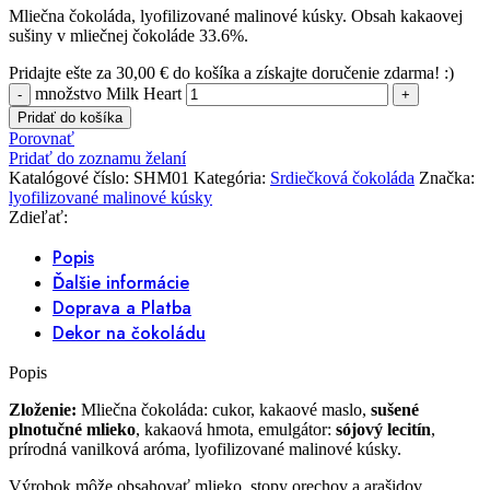
Mliečna čokoláda, lyofilizované malinové kúsky. Obsah kakaovej
sušiny v mliečnej čokoláde 33.6%.
Pridajte ešte za
30,00
€
do košíka a získajte doručenie zdarma! :)
množstvo Milk Heart
Pridať do košíka
Porovnať
Pridať do zoznamu želaní
Katalógové číslo:
SHM01
Kategória:
Srdiečková čokoláda
Značka:
lyofilizované malinové kúsky
Zdieľať:
Popis
Ďalšie informácie
Doprava a Platba
Dekor na čokoládu
Popis
Zloženie:
Mliečna čokoláda: cukor, kakaové maslo,
sušené
plnotučné
mlieko
, kakaová hmota, emulgátor:
sójový lecitín
,
prírodná vanilková aróma, lyofilizované malinové kúsky.
Výrobok môže obsahovať mlieko, stopy orechov a arašidov.