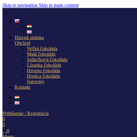
Skip to navigation
Skip to main content
Hlavná stránka
Obchod
Veľká čokoláda
Malá čokoláda
Srdiečková čokoláda
Lízanka čokoláda
Hrozno čokoláda
Horúca čokoláda
Suroviny
Kontakt
Prihlásenie / Registrácia
0
0
0
Menu