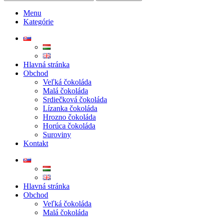
Menu
Kategórie
Hlavná stránka
Obchod
Veľká čokoláda
Malá čokoláda
Srdiečková čokoláda
Lízanka čokoláda
Hrozno čokoláda
Horúca čokoláda
Suroviny
Kontakt
Hlavná stránka
Obchod
Veľká čokoláda
Malá čokoláda