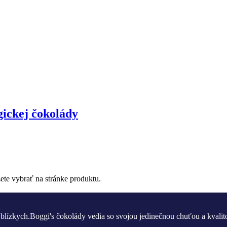
ickej čokolády
ete vybrať na stránke produktu.
blízkych.Boggi's čokolády vedia so svojou jedinečnou chuťou a kvalit