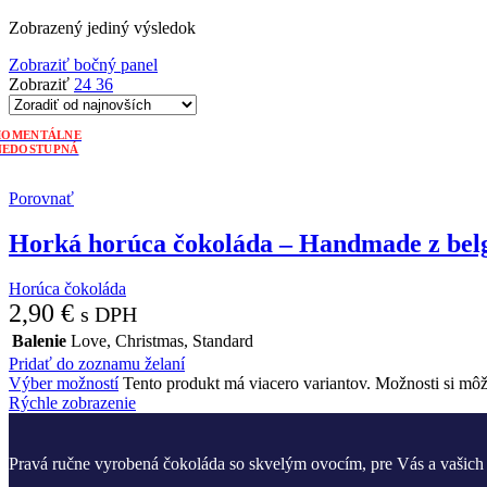
Zobrazený jediný výsledok
Zobraziť bočný panel
Zobraziť
24
36
Porovnať
Horká horúca čokoláda – Handmade z belg
Horúca čokoláda
2,90
€
s DPH
Balenie
Love
,
Christmas
,
Standard
Pridať do zoznamu želaní
Výber možností
Tento produkt má viacero variantov. Možnosti si môž
Rýchle zobrazenie
Pravá ručne vyrobená čokoláda so skvelým ovocím, pre Vás a vašich 