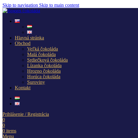
Skip to navigation
Skip to main content
Hlavná stránka
Obchod
Veľká čokoláda
Malá čokoláda
Srdiečková čokoláda
Lízanka čokoláda
Hrozno čokoláda
Horúca čokoláda
Suroviny
Kontakt
Prihlásenie / Registrácia
0
0
0
items
Menu