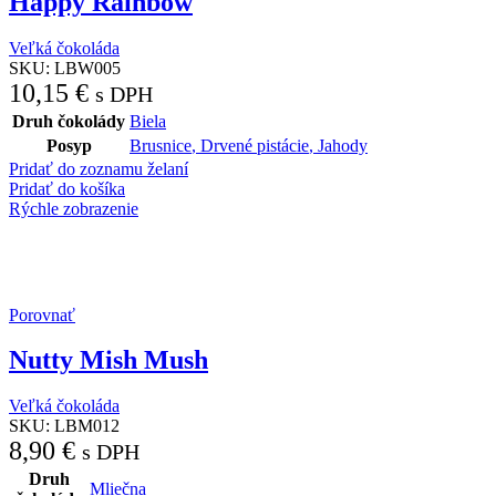
Happy Rainbow
Veľká čokoláda
SKU:
LBW005
10,15
€
s DPH
Druh čokolády
Biela
Posyp
Brusnice
,
Drvené pistácie
,
Jahody
Pridať do zoznamu želaní
Pridať do košíka
Rýchle zobrazenie
Porovnať
Nutty Mish Mush
Veľká čokoláda
SKU:
LBM012
8,90
€
s DPH
Druh
Mliečna