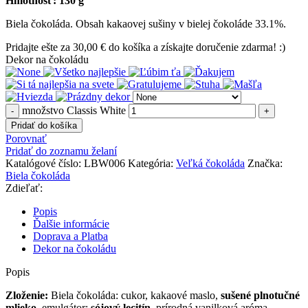
Hmotnosť: 130 g
Biela čokoláda. Obsah kakaovej sušiny v bielej čokoláde 33.1%.
Pridajte ešte za
30,00
€
do košíka a získajte doručenie zdarma! :)
Dekor na čokoládu
množstvo Classis White
Pridať do košíka
Porovnať
Pridať do zoznamu želaní
Katalógové číslo:
LBW006
Kategória:
Veľká čokoláda
Značka:
Biela čokoláda
Zdieľať:
Popis
Ďalšie informácie
Doprava a Platba
Dekor na čokoládu
Popis
Zloženie:
Biela čokoláda: cukor, kakaové maslo,
sušené plnotučné
mlieko
, emulgátor:
sójový lecitín
, prírodná vanilková aróma.