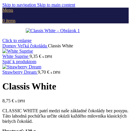
Skip to navigation
Skip to main content
Menu
0
items
Click to enlarge
Domov
Veľká čokoláda
Classis White
White Suprise
9,35
€
s DPH
Späť k produktom
Strawberry Dream
9,70
€
s DPH
Classis White
8,75
€
s DPH
CLASSIC WHITE patrí medzi naše základné čokolády bez posypu.
Táto lahodná pochúťka určite okúzli každého milovníka klasických
bielych čokolád.