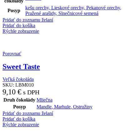
čokolády
kešu orechy
,
Lieskové orechy
,
Pekanové orechy
,
Posyp
Pražené arašidy
,
Slnečnicové semená
Pridať do zoznamu želaní
Pridať do košíka
Rýchle zobrazenie
Porovnať
Sweet Taste
Veľká čokoláda
SKU:
LBM010
9,10
€
s DPH
Druh čokolády
Mliečna
Posyp
Mandle
,
Marhule
,
Ostružiny
Pridať do zoznamu želaní
Pridať do košíka
Rýchle zobrazenie