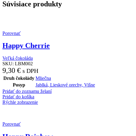
Súvisiace produkty
Porovnať
Happy Cherrie
Veľká čokoláda
SKU:
LBM002
9,30
€
s DPH
Druh čokolády
Mliečna
Posyp
Jablká
,
Lieskové orechy
,
Višne
Pridať do zoznamu želaní
Pridať do košíka
Rýchle zobrazenie
Porovnať