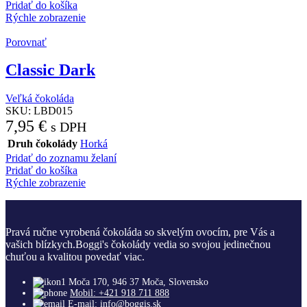
Pridať do košíka
Rýchle zobrazenie
Porovnať
Classic Dark
Veľká čokoláda
SKU:
LBD015
7,95
€
s DPH
Druh čokolády
Horká
Pridať do zoznamu želaní
Pridať do košíka
Rýchle zobrazenie
Pravá ručne vyrobená čokoláda so skvelým ovocím, pre Vás a
vašich blízkych.Boggi's čokolády vedia so svojou jedinečnou
chuťou a kvalitou povedať viac.
Moča 170, 946 37 Moča, Slovensko
Mobil: +421 918 711 888
E-mail: info@boggis.sk