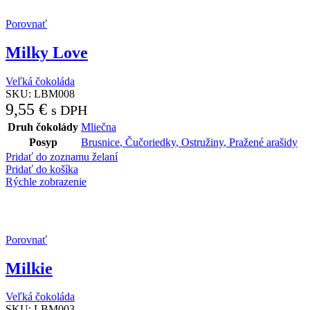
Porovnať
Milky Love
Veľká čokoláda
SKU:
LBM008
9,55
€
s DPH
Druh čokolády
Mliečna
Posyp
Brusnice
,
Čučoriedky
,
Ostružiny
,
Pražené arašidy
Pridať do zoznamu želaní
Pridať do košíka
Rýchle zobrazenie
Porovnať
Milkie
Veľká čokoláda
SKU:
LBM003