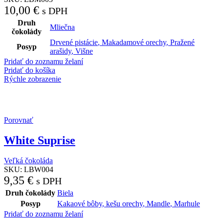
10,00
€
s DPH
Druh
Mliečna
čokolády
Drvené pistácie
,
Makadamové orechy
,
Pražené
Posyp
arašidy
,
Višne
Pridať do zoznamu želaní
Pridať do košíka
Rýchle zobrazenie
Porovnať
White Suprise
Veľká čokoláda
SKU:
LBW004
9,35
€
s DPH
Druh čokolády
Biela
Posyp
Kakaové bôby
,
kešu orechy
,
Mandle
,
Marhule
Pridať do zoznamu želaní