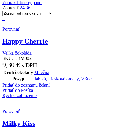
Zobraziť bočný panel
Zobraziť
24
36
Porovnať
Happy Cherrie
Veľká čokoláda
SKU:
LBM002
9,30
€
s DPH
Druh čokolády
Mliečna
Posyp
Jablká
,
Lieskové orechy
,
Višne
Pridať do zoznamu želaní
Pridať do košíka
Rýchle zobrazenie
Porovnať
Milky Kiss