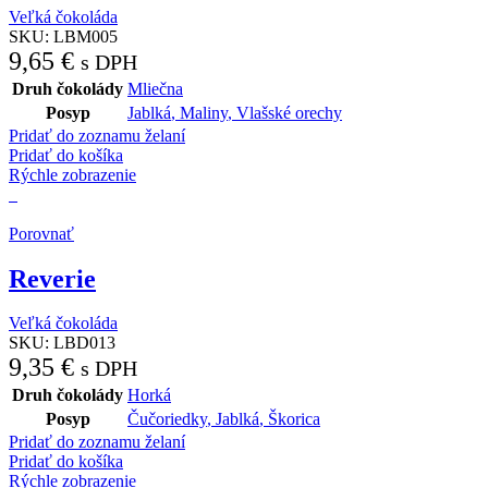
Veľká čokoláda
SKU:
LBM005
9,65
€
s DPH
Druh čokolády
Mliečna
Posyp
Jablká
,
Maliny
,
Vlašské orechy
Pridať do zoznamu želaní
Pridať do košíka
Rýchle zobrazenie
Porovnať
Reverie
Veľká čokoláda
SKU:
LBD013
9,35
€
s DPH
Druh čokolády
Horká
Posyp
Čučoriedky
,
Jablká
,
Škorica
Pridať do zoznamu želaní
Pridať do košíka
Rýchle zobrazenie