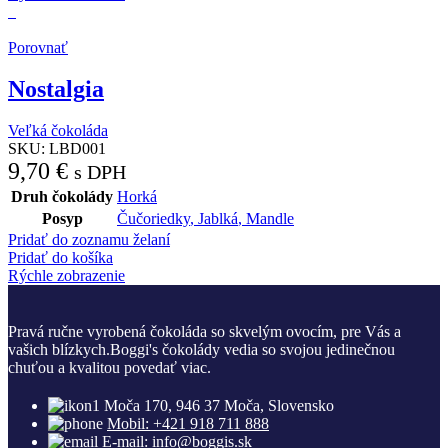
Porovnať
Nostalgia
Veľká čokoláda
SKU:
LBD001
9,70
€
s DPH
Druh čokolády
Horká
Posyp
Čučoriedky
,
Jablká
,
Mandle
Pridať do zoznamu želaní
Pridať do košíka
Rýchle zobrazenie
Pravá ručne vyrobená čokoláda so skvelým ovocím, pre Vás a
vašich blízkych.Boggi's čokolády vedia so svojou jedinečnou
chuťou a kvalitou povedať viac.
Moča 170, 946 37 Moča, Slovensko
Mobil: +421 918 711 888
E-mail: info@boggis.sk