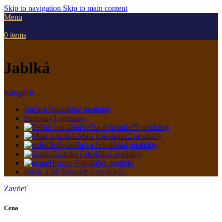
Skip to navigation
Skip to main content
Menu
0
items
Jablká
Kategórie
Horúca čokoláda
2 produkty
Suroviny
3 produkty
Veľká čokoláda
35 produkty
Malá čokoláda
12 produkty
Srdiečková čokoláda
4 produkty
Lízanka čokoláda
2 produkty
Hrozno čokoláda
1 produkt
Akcie a iné čokolády
6 produkty
Zavrieť
Cena