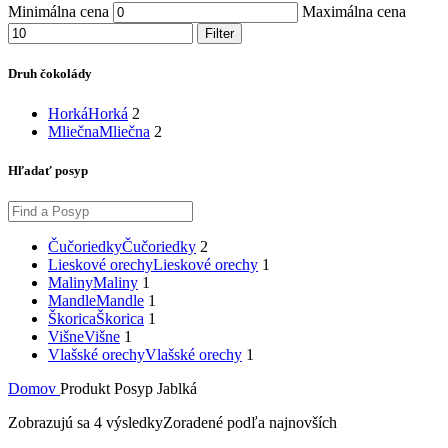
Minimálna cena
Maximálna cena
Filter
Druh čokolády
Horká
Horká
2
Mliečna
Mliečna
2
Hľadať posyp
Čučoriedky
Čučoriedky
2
Lieskové orechy
Lieskové orechy
1
Maliny
Maliny
1
Mandle
Mandle
1
Škorica
Škorica
1
Višne
Višne
1
Vlašské orechy
Vlašské orechy
1
Domov
Produkt Posyp
Jablká
Zobrazujú sa 4 výsledky
Zoradené podľa najnovších