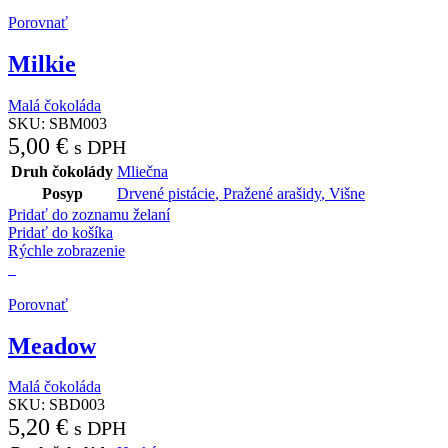
Porovnať
Milkie
Malá čokoláda
SKU:
SBM003
5,00
€
s DPH
Druh čokolády
Mliečna
Posyp
Drvené pistácie
,
Pražené arašidy
,
Višne
Pridať do zoznamu želaní
Pridať do košíka
Rýchle zobrazenie
Porovnať
Meadow
Malá čokoláda
SKU:
SBD003
5,20
€
s DPH