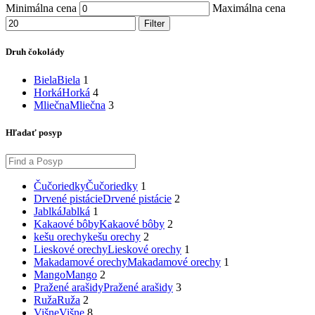
Minimálna cena
Maximálna cena
Filter
Druh čokolády
Biela
Biela
1
Horká
Horká
4
Mliečna
Mliečna
3
Hľadať posyp
Čučoriedky
Čučoriedky
1
Drvené pistácie
Drvené pistácie
2
Jablká
Jablká
1
Kakaové bôby
Kakaové bôby
2
kešu orechy
kešu orechy
2
Lieskové orechy
Lieskové orechy
1
Makadamové orechy
Makadamové orechy
1
Mango
Mango
2
Pražené arašidy
Pražené arašidy
3
Ruža
Ruža
2
Višne
Višne
8