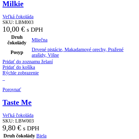
Milkie
Veľká čokoláda
SKU:
LBM003
10,00
€
s DPH
Druh
Mliečna
čokolády
Drvené pistácie
,
Makadamové orechy
,
Pražené
Posyp
arašidy
,
Višne
Pridať do zoznamu želaní
Pridať do košíka
Rýchle zobrazenie
Porovnať
Taste Me
Veľká čokoláda
SKU:
LBW003
9,80
€
s DPH
Druh čokolády
Biela