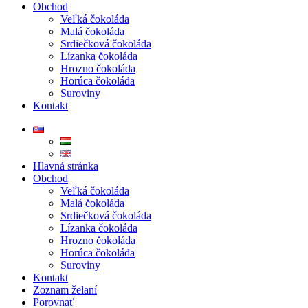
Obchod
Veľká čokoláda
Malá čokoláda
Srdiečková čokoláda
Lízanka čokoláda
Hrozno čokoláda
Horúca čokoláda
Suroviny
Kontakt
Hlavná stránka
Obchod
Veľká čokoláda
Malá čokoláda
Srdiečková čokoláda
Lízanka čokoláda
Hrozno čokoláda
Horúca čokoláda
Suroviny
Kontakt
Zoznam želaní
Porovnať