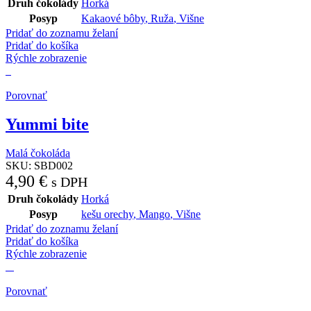
Druh čokolády
Horká
Posyp
Kakaové bôby
,
Ruža
,
Višne
Pridať do zoznamu želaní
Pridať do košíka
Rýchle zobrazenie
Porovnať
Yummi bite
Malá čokoláda
SKU:
SBD002
4,90
€
s DPH
Druh čokolády
Horká
Posyp
kešu orechy
,
Mango
,
Višne
Pridať do zoznamu želaní
Pridať do košíka
Rýchle zobrazenie
Porovnať