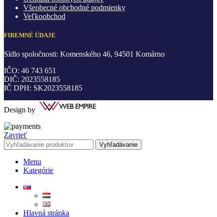
Všeobecné obchodné podmienky
Veľkoobchod
FIREMNÉ ÚDAJE
Sídlo spoločnosti: Komenského 46, 94501 Komárno
IČO: 46 743 651
DIČ: 2023558185
IČ DPH: SK2023558185
Design by
Zavrieť
Vyhľadávanie
Menu
Kategórie
Hlavná stránka