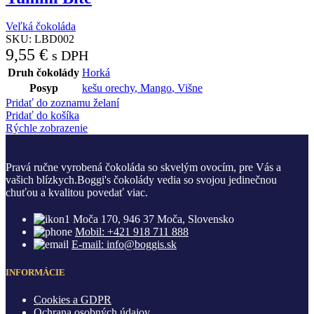
Veľká čokoláda
SKU:
LBD002
9,55
€
s DPH
Druh čokolády
Horká
Posyp
kešu orechy
,
Mango
,
Višne
Pridať do zoznamu želaní
Pridať do košíka
Rýchle zobrazenie
Pravá ručne vyrobená čokoláda so skvelým ovocím, pre Vás a
vašich blízkych.Boggi's čokolády vedia so svojou jedinečnou
chuťou a kvalitou povedať viac.
Moča 170, 946 37 Moča, Slovensko
Mobil: +421 918 711 888
E-mail: info@boggis.sk
INFORMÁCIE
Cookies a GDPR
Ochrana osobných údajov