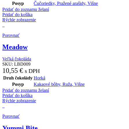
Posyp
Čučoriedky
,
Pražené arašidy
,
Višne
Pridať do zoznamu želaní
Pridať do košíka
Rýchle zobrazenie
Porovnať
Meadow
Veľká čokoláda
SKU:
LBD009
10,55
€
s DPH
Druh čokolády
Horká
Posyp
Kakaové bôby
,
Ruža
,
Višne
Pridať do zoznamu želaní
Pridať do košíka
Rýchle zobrazenie
Porovnať
Yummi Bite