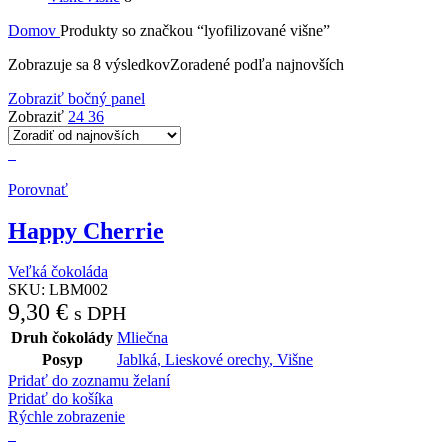
Domov
Produkty so značkou “lyofilizované višne”
Zobrazuje sa 8 výsledkov
Zoradené podľa najnovších
Zobraziť bočný panel
Zobraziť
24
36
Porovnať
Happy Cherrie
Veľká čokoláda
SKU:
LBM002
9,30
€
s DPH
Druh čokolády
Mliečna
Posyp
Jablká
,
Lieskové orechy
,
Višne
Pridať do zoznamu želaní
Pridať do košíka
Rýchle zobrazenie