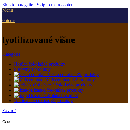
Skip to navigation
Skip to main content
Menu
0
items
lyofilizované višne
Kategórie
Horúca čokoláda
2 produkty
Suroviny
3 produkty
Veľká čokoláda
35 produkty
Malá čokoláda
12 produkty
Srdiečková čokoláda
4 produkty
Lízanka čokoláda
2 produkty
Hrozno čokoláda
1 produkt
Akcie a iné čokolády
6 produkty
Zavrieť
Cena