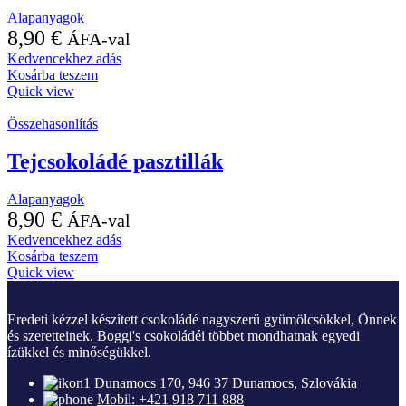
Alapanyagok
8,90
€
ÁFA-val
Kedvencekhez adás
Kosárba teszem
Quick view
Összehasonlítás
Tejcsokoládé pasztillák
Alapanyagok
8,90
€
ÁFA-val
Kedvencekhez adás
Kosárba teszem
Quick view
Eredeti kézzel készített csokoládé nagyszerű gyümölcsökkel, Önnek
és szeretteinek. Boggi's csokoládéi többet mondhatnak egyedi
ízükkel és minőségükkel.
Dunamocs 170, 946 37 Dunamocs, Szlovákia
Mobil: +421 918 711 888