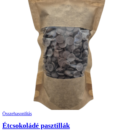
Összehasonlítás
Étcsokoládé pasztillák