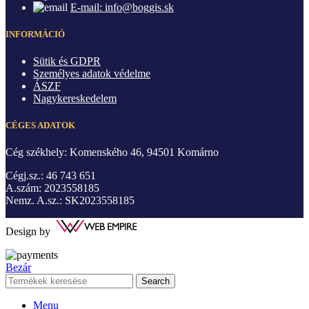
E-mail: info@boggis.sk
INFORMÁCIÓ
Sütik és GDPR
Személyes adatok védelme
ÁSZF
Nagykereskedelem
CÉGES ADATOK
Cég székhely: Komenského 46, 94501 Komárno
Cégj.sz.: 46 743 651
A.szám: 2023558185
Nemz. A.sz.: SK2023558185
Design by
Bezár
Search
Menu