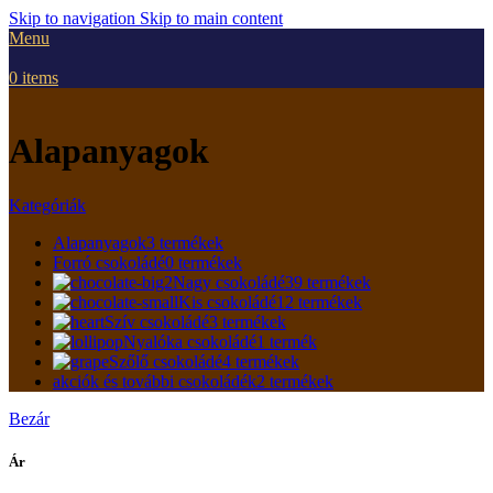
Skip to navigation
Skip to main content
Menu
0
items
Alapanyagok
Kategóriák
Alapanyagok
3 termékek
Forró csokoládé
0 termékek
Nagy csokoládé
39 termékek
Kis csokoládé
12 termékek
Szív csokoládé
3 termékek
Nyalóka csokoládé
1 termék
Szőlő csokoládé
4 termékek
akciók és további csokoládék
2 termékek
Bezár
Ár