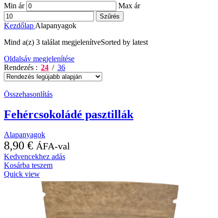
Min ár
Max ár
Szűrés
Kezdőlap
Alapanyagok
Mind a(z) 3 találat megjelenítve
Sorted by latest
Oldalsáv megjelenítése
Rendezés
24
36
Összehasonlítás
Fehércsokoládé pasztillák
Alapanyagok
8,90
€
ÁFA-val
Kedvencekhez adás
Kosárba teszem
Quick view