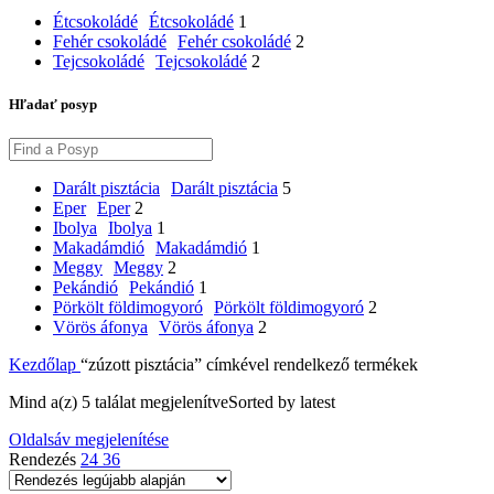
Étcsokoládé
Étcsokoládé
1
Fehér csokoládé
Fehér csokoládé
2
Tejcsokoládé
Tejcsokoládé
2
Hľadať posyp
Darált pisztácia
Darált pisztácia
5
Eper
Eper
2
Ibolya
Ibolya
1
Makadámdió
Makadámdió
1
Meggy
Meggy
2
Pekándió
Pekándió
1
Pörkölt földimogyoró
Pörkölt földimogyoró
2
Vörös áfonya
Vörös áfonya
2
Kezdőlap
“zúzott pisztácia” címkével rendelkező termékek
Mind a(z) 5 találat megjelenítve
Sorted by latest
Oldalsáv megjelenítése
Rendezés
24
36