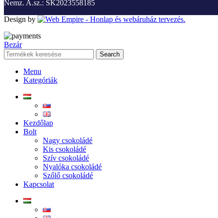
Nemz. A.sz.: SK2023558185
Design by
Bezár
Search
Menu
Kategóriák
Kezdőlap
Bolt
Nagy csokoládé
Kis csokoládé
Szív csokoládé
Nyalóka csokoládé
Szőlő csokoládé
Kapcsolat