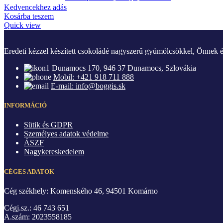
Kedvencekhez adás
Kosárba teszem
Quick view
Eredeti kézzel készített csokoládé nagyszerű gyümölcsökkel, Önnek é
Dunamocs 170, 946 37 Dunamocs, Szlovákia
Mobil: +421 918 711 888
E-mail: info@boggis.sk
INFORMÁCIÓ
Sütik és GDPR
Személyes adatok védelme
ÁSZF
Nagykereskedelem
CÉGES ADATOK
Cég székhely: Komenského 46, 94501 Komárno
Cégj.sz.: 46 743 651
A.szám: 2023558185