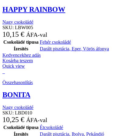
HAPPY RAINBOW
Nagy csokoládé
SKU:
LBW005
10,15
€
ÁFA-val
Csokoládé típusa
Fehér csokoládé
Ízesítés
Darált pisztácia
,
Eper
,
Vörös áfonya
Kedvencekhez adás
Kosárba teszem
Quick view
Összehasonlítás
BONITA
Nagy csokoládé
SKU:
LBD010
10,25
€
ÁFA-val
Csokoládé típusa
Étcsokoládé
Ízesítés
Darált pisztácia
,
Ibolya
,
Pekándió