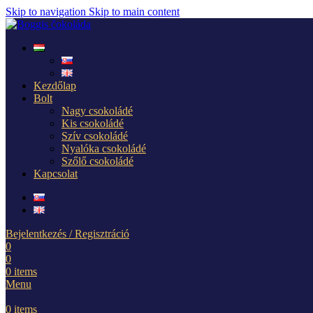
Skip to navigation
Skip to main content
Kezdőlap
Bolt
Nagy csokoládé
Kis csokoládé
Szív csokoládé
Nyalóka csokoládé
Szőlő csokoládé
Kapcsolat
Bejelentkezés / Regisztráció
0
0
0
items
Menu
0
items