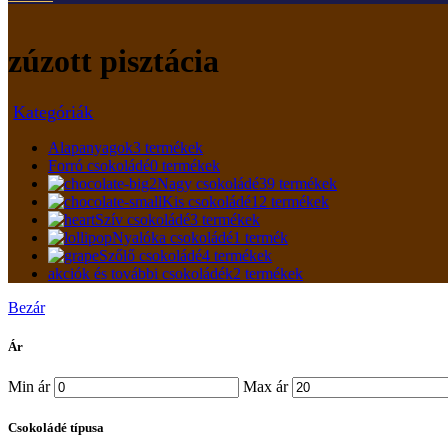
zúzott pisztácia
Kategóriák
Alapanyagok
3 termékek
Forró csokoládé
0 termékek
Nagy csokoládé
39 termékek
Kis csokoládé
12 termékek
Szív csokoládé
3 termékek
Nyalóka csokoládé
1 termék
Szőlő csokoládé
4 termékek
akciók és további csokoládék
2 termékek
Bezár
Ár
Min ár
Max ár
Csokoládé típusa