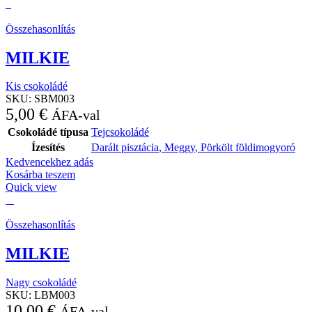
Összehasonlítás
MILKIE
Kis csokoládé
SKU:
SBM003
5,00
€
ÁFA-val
Csokoládé típusa
Tejcsokoládé
Ízesítés
Darált pisztácia
,
Meggy
,
Pörkölt földimogyoró
Kedvencekhez adás
Kosárba teszem
Quick view
Összehasonlítás
MILKIE
Nagy csokoládé
SKU:
LBM003
10,00
€
ÁFA-val