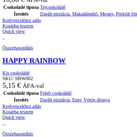
Csokoládé típusa
Tejcsokoládé
Ízesítés
Darált pisztácia
,
Makadámdió
,
Meggy
,
Pörkölt fö
Kedvencekhez adás
Kosárba teszem
Quick view
Összehasonlítás
HAPPY RAINBOW
Kis csokoládé
SKU:
SBW002
5,15
€
ÁFA-val
Csokoládé típusa
Fehér csokoládé
Ízesítés
Darált pisztácia
,
Eper
,
Vörös áfonya
Kedvencekhez adás
Kosárba teszem
Quick view
Összehasonlítás