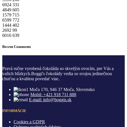
6924
331
4849
605
1579
715
6599
772
1444
402
2692
99
6016
639
Recent Comments
Pravá ručne vyrobená čokoláda so skvelým ovocím, pre Vás a
vašich blízkych.Boggi's čokolády vedia so svojou jedinečnou
chuťou a kvalitou povedať viac.
Moča 170, 946 37 Moča, Slovensko
Mobil: +421 918 711 888
E-mail: info@boggis.sk
INFORMÁCIE
Cookies a GDPR
Ochrana osobných údajov