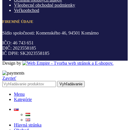
Všeobecné obchodné podmienky
Veľkoobchod
FIREMNÉ ÚDAJE
Sídlo spoločnosti: Komenského 46, 94501 Komárno
IČO: 46 743 651
DIČ: 2023558185
IČ DPH: SK2023558185
Design by
Zavrieť
Vyhľadávanie
Menu
Kategórie
Hlavná stránka