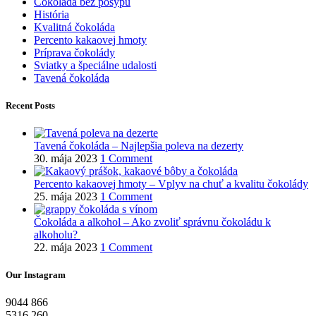
Čokoláda bez posypu
História
Kvalitná čokoláda
Percento kakaovej hmoty
Príprava čokolády
Sviatky a špeciálne udalosti
Tavená čokoláda
Recent Posts
Tavená čokoláda – Najlepšia poleva na dezerty
30. mája 2023
1 Comment
Percento kakaovej hmoty – Vplyv na chuť a kvalitu čokolády
25. mája 2023
1 Comment
Čokoláda a alkohol – Ako zvoliť správnu čokoládu k
alkoholu?
22. mája 2023
1 Comment
Our Instagram
9044
866
5316
260