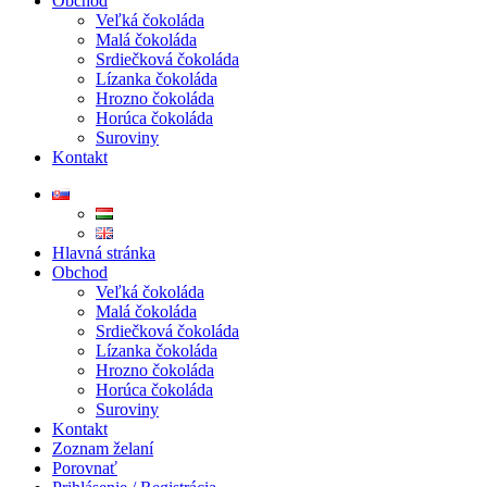
Obchod
Veľká čokoláda
Malá čokoláda
Srdiečková čokoláda
Lízanka čokoláda
Hrozno čokoláda
Horúca čokoláda
Suroviny
Kontakt
Hlavná stránka
Obchod
Veľká čokoláda
Malá čokoláda
Srdiečková čokoláda
Lízanka čokoláda
Hrozno čokoláda
Horúca čokoláda
Suroviny
Kontakt
Zoznam želaní
Porovnať