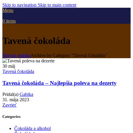
Skip to navigation
Skip to main content
Menu
0
items
Tavená čokoláda
Hlavná stránka
Archive by Category "Tavená čokoláda"
30
máj
Tavená čokoláda
Tavená čokoláda – Najlepšia poleva na dezerty
Pridal(a)
Gabika
31. mája 2023
Zavrieť
Categories
Čokoláda a alkohol