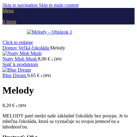
Skip to navigation
Skip to main content
Menu
0
items
Click to enlarge
Domov
Veľká čokoláda
Melody
Nutty Mish Mush
8,90
€
s DPH
Späť k produktom
Blue Dream
9,65
€
s DPH
Melody
8,20
€
s DPH
MELODY patrí medzi naše základné čokolády bez posypu. Je to
mliečna čokoláda, ktorá sa vyznačuje so svojou jemnosťou a
lahodnosťou.