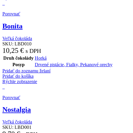
Porovnať
Bonita
Veľká čokoláda
SKU:
LBD010
10,25
€
s DPH
Druh čokolády
Horká
Posyp
Drvené pistácie
,
Fialky
,
Pekanové orechy
Pridať do zoznamu želaní
Pridať do košíka
Rýchle zobrazenie
Porovnať
Nostalgia
Veľká čokoláda
SKU:
LBD001