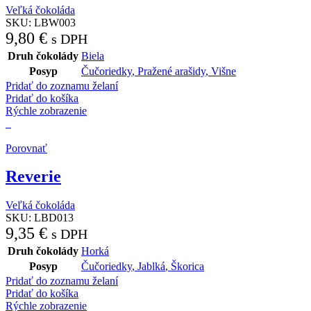
Veľká čokoláda
SKU:
LBW003
9,80
€
s DPH
Druh čokolády
Biela
Posyp
Čučoriedky
,
Pražené arašidy
,
Višne
Pridať do zoznamu želaní
Pridať do košíka
Rýchle zobrazenie
Porovnať
Reverie
Veľká čokoláda
SKU:
LBD013
9,35
€
s DPH
Druh čokolády
Horká
Posyp
Čučoriedky
,
Jablká
,
Škorica
Pridať do zoznamu želaní
Pridať do košíka
Rýchle zobrazenie