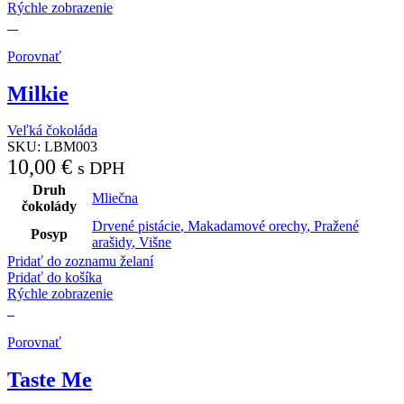
Rýchle zobrazenie
Porovnať
Milkie
Veľká čokoláda
SKU:
LBM003
10,00
€
s DPH
Druh
Mliečna
čokolády
Drvené pistácie
,
Makadamové orechy
,
Pražené
Posyp
arašidy
,
Višne
Pridať do zoznamu želaní
Pridať do košíka
Rýchle zobrazenie
Porovnať
Taste Me