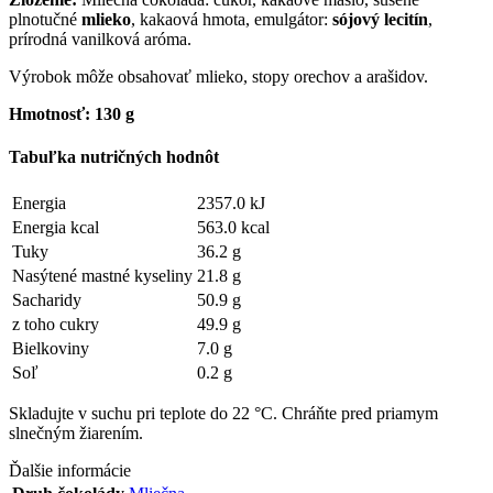
plnotučné
mlieko
, kakaová hmota, emulgátor:
sójový lecitín
,
prírodná vanilková aróma.
Výrobok môže obsahovať mlieko, stopy orechov a arašidov.
Hmotnosť: 130 g
Tabuľka nutričných hodnôt
Energia
2357.0 kJ
Energia kcal
563.0 kcal
Tuky
36.2 g
Nasýtené mastné kyseliny
21.8 g
Sacharidy
50.9 g
z toho cukry
49.9 g
Bielkoviny
7.0 g
Soľ
0.2 g
Skladujte v suchu pri teplote do 22 °C. Chráňte pred priamym
slnečným žiarením.
Ďalšie informácie