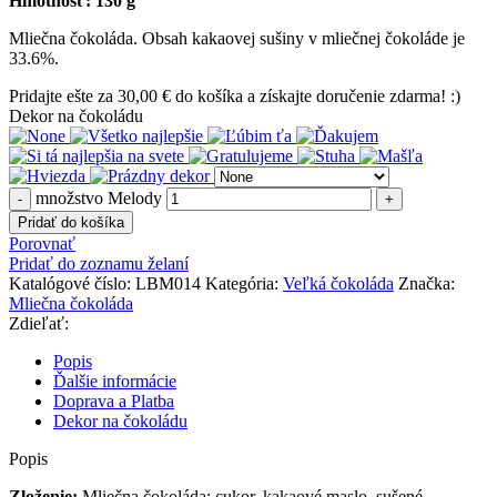
Hmotnosť: 130 g
Mliečna čokoláda. Obsah kakaovej sušiny v mliečnej čokoláde je
33.6%.
Pridajte ešte za
30,00
€
do košíka a získajte doručenie zdarma! :)
Dekor na čokoládu
množstvo Melody
Pridať do košíka
Porovnať
Pridať do zoznamu želaní
Katalógové číslo:
LBM014
Kategória:
Veľká čokoláda
Značka:
Mliečna čokoláda
Zdieľať:
Popis
Ďalšie informácie
Doprava a Platba
Dekor na čokoládu
Popis
Zloženie:
Mliečna čokoláda: cukor, kakaové maslo, sušené