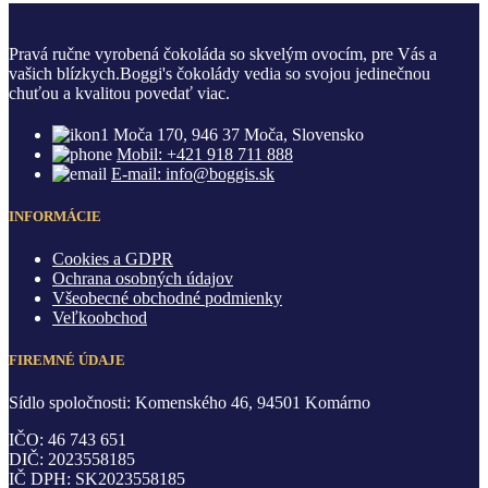
Pravá ručne vyrobená čokoláda so skvelým ovocím, pre Vás a
vašich blízkych.Boggi's čokolády vedia so svojou jedinečnou
chuťou a kvalitou povedať viac.
Moča 170, 946 37 Moča, Slovensko
Mobil: +421 918 711 888
E-mail: info@boggis.sk
INFORMÁCIE
Cookies a GDPR
Ochrana osobných údajov
Všeobecné obchodné podmienky
Veľkoobchod
FIREMNÉ ÚDAJE
Sídlo spoločnosti: Komenského 46, 94501 Komárno
IČO: 46 743 651
DIČ: 2023558185
IČ DPH: SK2023558185