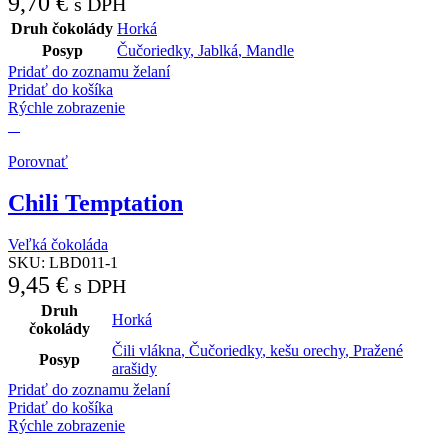
9,70
€
s DPH
Druh čokolády
Horká
Posyp
Čučoriedky
,
Jablká
,
Mandle
Pridať do zoznamu želaní
Pridať do košíka
Rýchle zobrazenie
Porovnať
Chili Temptation
Veľká čokoláda
SKU:
LBD011-1
9,45
€
s DPH
Druh
Horká
čokolády
Čili vlákna
,
Čučoriedky
,
kešu orechy
,
Pražené
Posyp
arašidy
Pridať do zoznamu želaní
Pridať do košíka
Rýchle zobrazenie