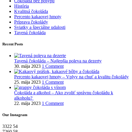
Čokoláda bez posypu
História
Kvalitná čokoláda
Percento kakaovej hmoty
Príprava čokolády
Sviatky a špeciálne udalosti
Tavená čokoláda
Recent Posts
Tavená čokoláda – Najlepšia poleva na dezerty
30. mája 2023
1 Comment
Percento kakaovej hmoty – Vplyv na chuť a kvalitu čokolády
25. mája 2023
1 Comment
Čokoláda a alkohol – Ako zvoliť správnu čokoládu k
alkoholu?
22. mája 2023
1 Comment
Our Instagram
3322
54
7260
58