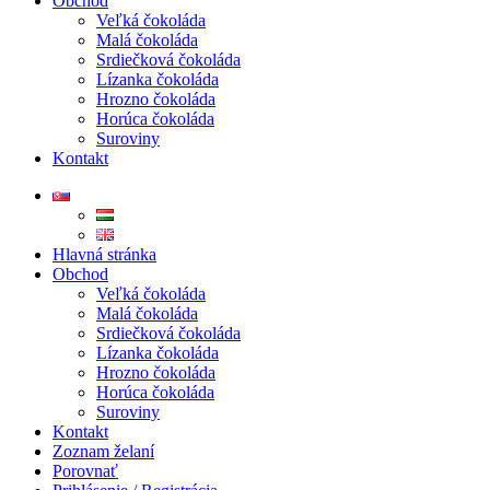
Obchod
Veľká čokoláda
Malá čokoláda
Srdiečková čokoláda
Lízanka čokoláda
Hrozno čokoláda
Horúca čokoláda
Suroviny
Kontakt
Hlavná stránka
Obchod
Veľká čokoláda
Malá čokoláda
Srdiečková čokoláda
Lízanka čokoláda
Hrozno čokoláda
Horúca čokoláda
Suroviny
Kontakt
Zoznam želaní
Porovnať