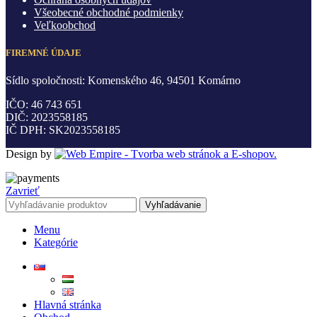
Všeobecné obchodné podmienky
Veľkoobchod
FIREMNÉ ÚDAJE
Sídlo spoločnosti: Komenského 46, 94501 Komárno
IČO: 46 743 651
DIČ: 2023558185
IČ DPH: SK2023558185
Design by
Zavrieť
Vyhľadávanie
Menu
Kategórie
Hlavná stránka