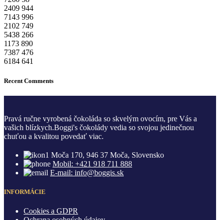
2409
944
7143
996
2102
749
5438
266
1173
890
7387
476
6184
641
Recent Comments
Pravá ručne vyrobená čokoláda so skvelým ovocím, pre Vás a
vašich blízkych.Boggi's čokolády vedia so svojou jedinečnou
chuťou a kvalitou povedať viac.
Moča 170, 946 37 Moča, Slovensko
Mobil: +421 918 711 888
E-mail: info@boggis.sk
INFORMÁCIE
Cookies a GDPR
Ochrana osobných údajov