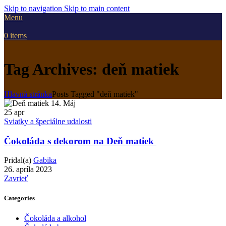
Skip to navigation
Skip to main content
Menu
0
items
Tag Archives: deň matiek
Hlavná stránka
Posts Tagged "deň matiek"
25
apr
Sviatky a špeciálne udalosti
Čokoláda s dekorom na Deň matiek
Pridal(a)
Gabika
26. apríla 2023
Zavrieť
Categories
Čokoláda a alkohol