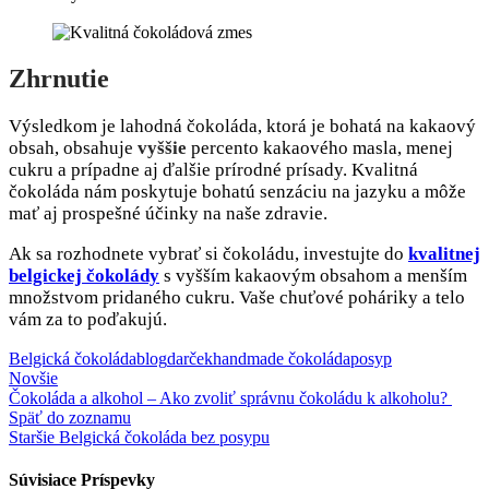
Zhrnutie
Výsledkom je lahodná čokoláda, ktorá je bohatá na kakaový
obsah, obsahuje
vyššie
percento kakaového masla, menej
cukru a prípadne aj ďalšie prírodné prísady. Kvalitná
čokoláda nám poskytuje bohatú senzáciu na jazyku a môže
mať aj prospešné účinky na naše zdravie.
Ak sa rozhodnete vybrať si čokoládu, investujte do
kvalitnej
belgickej čokolády
s vyšším kakaovým obsahom a menším
množstvom pridaného cukru. Vaše chuťové poháriky a telo
vám za to poďakujú.
Belgická čokoláda
blog
darček
handmade čokoláda
posyp
Novšie
Čokoláda a alkohol – Ako zvoliť správnu čokoládu k alkoholu?
Späť do zoznamu
Staršie
Belgická čokoláda bez posypu
Súvisiace Príspevky