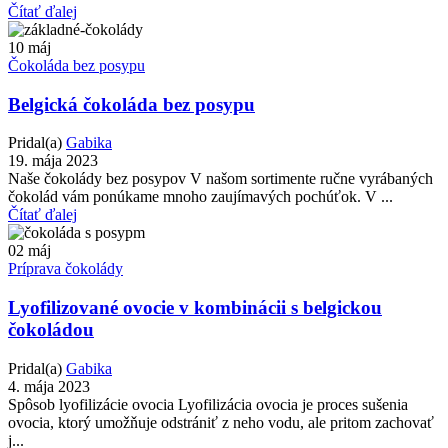
Čítať ďalej
10
máj
Čokoláda bez posypu
Belgická čokoláda bez posypu
Pridal(a)
Gabika
19. mája 2023
Naše čokolády bez posypov V našom sortimente ručne vyrábaných
čokolád vám ponúkame mnoho zaujímavých pochúťok. V ...
Čítať ďalej
02
máj
Príprava čokolády
Lyofilizované ovocie v kombinácii s belgickou
čokoládou
Pridal(a)
Gabika
4. mája 2023
Spôsob lyofilizácie ovocia Lyofilizácia ovocia je proces sušenia
ovocia, ktorý umožňuje odstrániť z neho vodu, ale pritom zachovať
j...