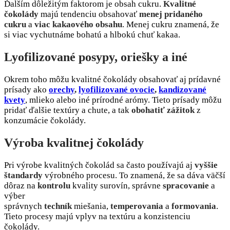
Ďalším dôležitým faktorom je obsah cukru.
Kvalitné
čokolády
majú tendenciu obsahovať
menej pridaného
cukru
a
viac kakaového obsahu
. Menej cukru znamená, že
si viac vychutnáme bohatú a hlbokú chuť kakaa.
Lyofilizované posypy, oriešky a iné
Okrem toho môžu kvalitné čokolády obsahovať aj prídavné
prísady ako
orechy
,
lyofilizované ovocie
,
kandizované
kvety
, mlieko alebo iné prírodné arómy. Tieto prísady môžu
pridať ďalšie textúry a chute, a tak
obohatiť zážitok
z
konzumácie čokolády.
Výroba kvalitnej čokolády
Pri výrobe kvalitných čokolád sa často používajú aj
vyššie
štandardy
výrobného procesu. To znamená, že sa dáva väčší
dôraz na
kontrolu
kvality surovín, správne
spracovanie
a
výber
správnych
techník
miešania,
temperovania
a
formovania
.
Tieto procesy majú vplyv na textúru a konzistenciu
čokolády.