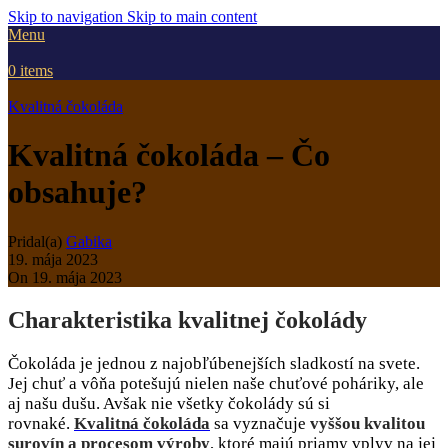
Skip to navigation
Skip to main content
Menu
0
items
Kvalitná čokoláda
Kvalitná čokoláda – Čo
obsahuje?
Pridal(a)
Gabika
19. mája 2023
On 19. mája 2023
Charakteristika kvalitnej čokolády
Čokoláda je jednou z najobľúbenejších sladkostí na svete.
Jej chuť a vôňa potešujú nielen naše chuťové poháriky, ale
aj našu dušu. Avšak nie všetky čokolády sú si
rovnaké.
Kvalitná
čokoláda
sa vyznačuje
vyššou kvalitou
surovín a procesom výroby
, ktoré majú priamy vplyv na jej