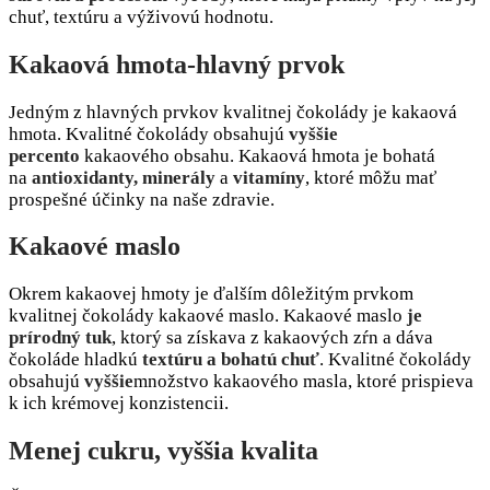
chuť, textúru a výživovú hodnotu.
Kakaová hmota-hlavný prvok
Jedným z hlavných prvkov kvalitnej čokolády je kakaová
hmota. Kvalitné čokolády obsahujú
vyššie
percento
kakaového obsahu. Kakaová hmota je bohatá
na
antioxidanty, minerály
a
vitamíny
, ktoré môžu mať
prospešné účinky na naše zdravie.
Kakaové maslo
Okrem kakaovej hmoty je ďalším dôležitým prvkom
kvalitnej čokolády kakaové maslo. Kakaové maslo
je
prírodný tuk
, ktorý sa získava z kakaových zŕn a dáva
čokoláde hladkú
textúru a bohatú chuť
. Kvalitné čokolády
obsahujú
vyššie
množstvo kakaového masla, ktoré prispieva
k ich krémovej konzistencii.
Menej cukru, vyššia kvalita