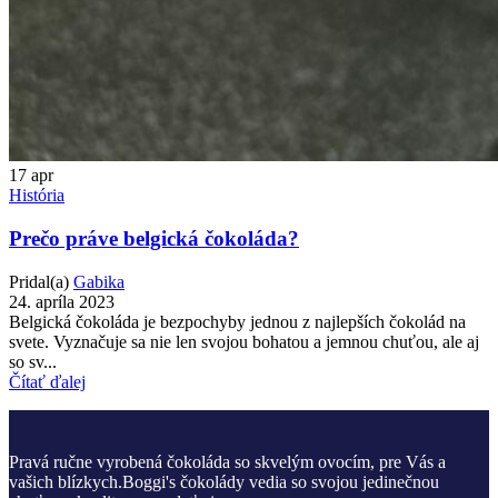
17
apr
História
Prečo práve belgická čokoláda?
Pridal(a)
Gabika
24. apríla 2023
Belgická čokoláda je bezpochyby jednou z najlepších čokolád na
svete. Vyznačuje sa nie len svojou bohatou a jemnou chuťou, ale aj
so sv...
Čítať ďalej
Pravá ručne vyrobená čokoláda so skvelým ovocím, pre Vás a
vašich blízkych.Boggi's čokolády vedia so svojou jedinečnou